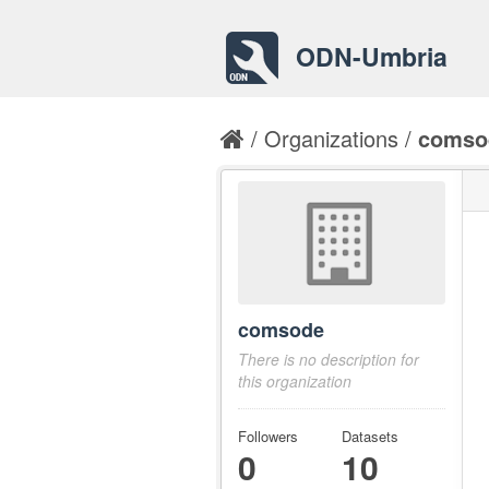
ODN-Umbria
Organizations
comso
comsode
There is no description for
this organization
Followers
Datasets
0
10