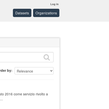
Log in
Datasets
Organizations
rder by
sto 2016 come servizio rivolto a
..